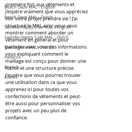
première fois aux vêtements et 
Beach Daze MAL - English
j’espère vraiment que vous appréciez 
Beach Daze MAL - Dutch
voir votre projet prendre vie ! J’ai 
structuré le MAL ainsi pour vous 
Sashiko Happy Coat MAL - English
montrer comment aborder un 
Sashiko Happy Coat MAL - Dutch
vêtement en général et pour 
partager avec vous des informations 
Beach Daze MAL - French
vous expliquant comment le 
Patterns
maillage est conçu pour donner une 
English
forme et une structure précise. 
J'espère que vous pourrez trouver 
Events
une utilisation dans ce que vous 
apprenez ici pour toutes vos 
confections de vêtements et peut-
être aussi pour personnaliser vos 
projets avec un peu plus de 
confiance. 