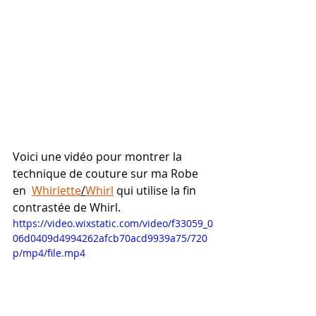
Voici une vidéo pour montrer la 
technique de couture sur ma Robe 
en  
Whirlette
/
Whirl
 qui utilise la fin 
contrastée de Whirl.
https://video.wixstatic.com/video/f33059_0
06d0409d4994262afcb70acd9939a75/720
p/mp4/file.mp4