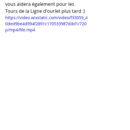
vous aidera également pour les 
Tours de la Ligne d'ourlet plus tard :)
https://video.wixstatic.com/video/f33059_4
0ded9be4d994f2891c170533987ddd1/720
p/mp4/file.mp4