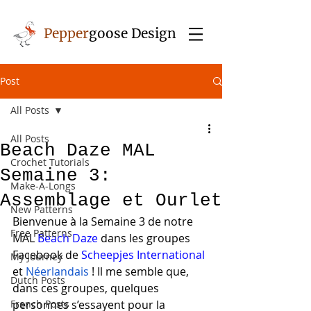
Pepper
goose Design
Post
All Posts
All Posts
Beach Daze MAL
Crochet Tutorials
Semaine 3:
Make-A-Longs
Assemblage et Ourlet
New Patterns
Bienvenue à la Semaine 3 de notre 
Free Patterns
MAL 
Beach Daze
 dans les groupes 
Facebook de 
Scheepjes International
My Journey
et 
Néerlandais
 ! Il me semble que, 
Dutch Posts
dans ces groupes, quelques 
French Posts
personnes s’essayent pour la 